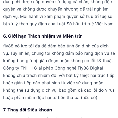
dùng chỉ được cấp quyền sử dụng cá nhân, không độc
quyền và không được chuyển nhượng để trải nghiệm
dịch vụ. Mọi hành vi xâm phạm quyền sở hữu trí tuệ sẽ
bị xử lý theo quy định của Luật Sở hữu trí tuệ Việt Nam.
6. Giới hạn Trách nhiệm và Miễn trừ
fly88 nỗ lực tối đa để đảm bảo tính ổn định của dịch
vụ. Tuy nhiên, chúng tôi không đảm bảo rằng dịch vụ sẽ
không bao giờ bị gián đoạn hoặc không có lỗi kỹ thuật.
Công ty TNHH Giải pháp Công nghệ Fly88 Digital
không chịu trách nhiệm đối với bất kỳ thiệt hại trực tiếp
hoặc gián tiếp nào phát sinh từ việc sử dụng hoặc
không thể sử dụng dịch vụ, bao gồm cả các lỗi do virus
hoặc phần mềm độc hại từ bên thứ ba (nếu có).
7. Thay đổi Điều khoản