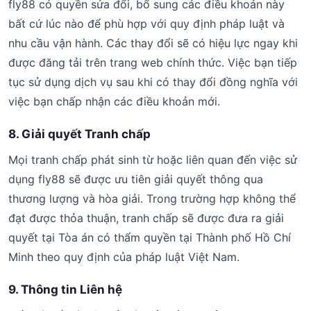
fly88 có quyền sửa đổi, bổ sung các điều khoản này
bất cứ lúc nào để phù hợp với quy định pháp luật và
nhu cầu vận hành. Các thay đổi sẽ có hiệu lực ngay khi
được đăng tải trên trang web chính thức. Việc bạn tiếp
tục sử dụng dịch vụ sau khi có thay đổi đồng nghĩa với
việc bạn chấp nhận các điều khoản mới.
8. Giải quyết Tranh chấp
Mọi tranh chấp phát sinh từ hoặc liên quan đến việc sử
dụng fly88 sẽ được ưu tiên giải quyết thông qua
thương lượng và hòa giải. Trong trường hợp không thể
đạt được thỏa thuận, tranh chấp sẽ được đưa ra giải
quyết tại Tòa án có thẩm quyền tại Thành phố Hồ Chí
Minh theo quy định của pháp luật Việt Nam.
9. Thông tin Liên hệ