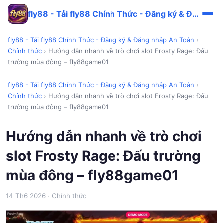
fly88 - Tải fly88 Chính Thức - Đăng ký & Đăng nhập An Toàn
fly88 - Tải fly88 Chính Thức - Đăng ký & Đăng nhập An Toàn
›
Chính thức
›
Hướng dẫn nhanh về trò chơi slot Frosty Rage: Đấu
trường mùa đông – fly88game01
fly88 - Tải fly88 Chính Thức - Đăng ký & Đăng nhập An Toàn
›
Chính thức
›
Hướng dẫn nhanh về trò chơi slot Frosty Rage: Đấu
trường mùa đông – fly88game01
Hướng dẫn nhanh về trò chơi
slot Frosty Rage: Đấu trường
mùa đông – fly88game01
14 Th6 2026
· Chính thức