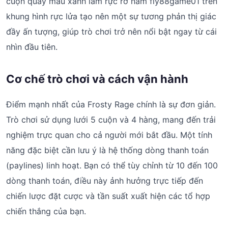
cuộn quay màu xanh lam rực rỡ nằm fly88game01 trên
khung hình rực lửa tạo nên một sự tương phản thị giác
đầy ấn tượng, giúp trò chơi trở nên nổi bật ngay từ cái
nhìn đầu tiên.
Cơ chế trò chơi và cách vận hành
Điểm mạnh nhất của Frosty Rage chính là sự đơn giản.
Trò chơi sử dụng lưới 5 cuộn và 4 hàng, mang đến trải
nghiệm trực quan cho cả người mới bắt đầu. Một tính
năng đặc biệt cần lưu ý là hệ thống dòng thanh toán
(paylines) linh hoạt. Bạn có thể tùy chỉnh từ 10 đến 100
dòng thanh toán, điều này ảnh hưởng trực tiếp đến
chiến lược đặt cược và tần suất xuất hiện các tổ hợp
chiến thắng của bạn.