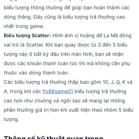
biểu tượng thông thường để giúp bạn hoàn thành các
dòng thắng. Đây cũng là biểu tượng trả thưởng cao
nhất trong game.
Biểu tượng Scatter:
Hình ảnh vị hoàng đế La Mã đóng
vai trò là Scatter. Khi bạn quay được từ 3 đến 5 biểu
tượng này ở bất kỳ đâu trên màn hình, bạn sẽ nhận
được các khoản thanh toán tức thì mà không cần phụ
thuộc vào dòng thanh toán.
Các biểu tượng trả thưởng thấp bao gồm 10, J, Q, K và
A, trong khi các
fly88game01
biểu tượng trả thưởng
cao hơn như chuông và ngôi sao sẽ mang lại những
phần thưởng giá trị hơn khi xuất hiện theo nhóm 5 biểu
tượng.
Thông số kỹ thuật quan trọng