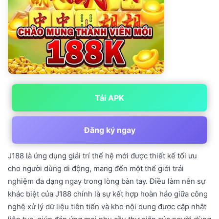
Tải APK
Đăng ký ngay
J188 là ứng dụng giải trí thế hệ mới được thiết kế tối ưu
cho người dùng di động, mang đến một thế giới trải
nghiệm đa dạng ngay trong lòng bàn tay. Điều làm nên sự
khác biệt của J188 chính là sự kết hợp hoàn hảo giữa công
nghệ xử lý dữ liệu tiên tiến và kho nội dung được cập nhật