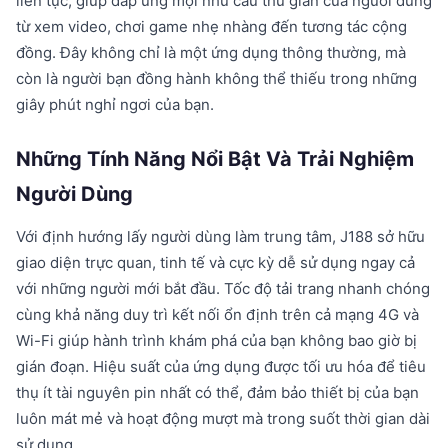
liên tục, giúp đáp ứng mọi nhu cầu thư giãn của người dùng
từ xem video, chơi game nhẹ nhàng đến tương tác cộng
đồng. Đây không chỉ là một ứng dụng thông thường, mà
còn là người bạn đồng hành không thể thiếu trong những
giây phút nghỉ ngơi của bạn.
Những Tính Năng Nổi Bật Và Trải Nghiệm
Người Dùng
Với định hướng lấy người dùng làm trung tâm, J188 sở hữu
giao diện trực quan, tinh tế và cực kỳ dễ sử dụng ngay cả
với những người mới bắt đầu. Tốc độ tải trang nhanh chóng
cùng khả năng duy trì kết nối ổn định trên cả mạng 4G và
Wi-Fi giúp hành trình khám phá của bạn không bao giờ bị
gián đoạn. Hiệu suất của ứng dụng được tối ưu hóa để tiêu
thụ ít tài nguyên pin nhất có thể, đảm bảo thiết bị của bạn
luôn mát mẻ và hoạt động mượt mà trong suốt thời gian dài
sử dụng.